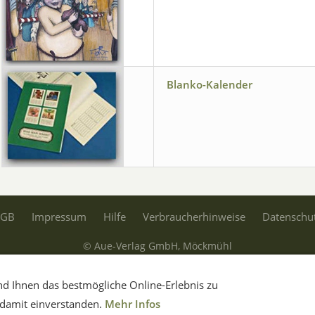
Blanko-Kalender
AGB
Impressum
Hilfe
Verbraucherhinweise
Datenschu
© Aue-Verlag GmbH, Möckmühl
Verträge widerrufen
d Ihnen das bestmögliche Online-Erlebnis zu
h damit einverstanden.
Mehr Infos