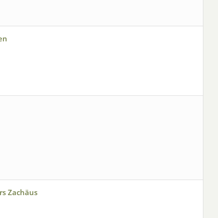
en
ers Zachäus