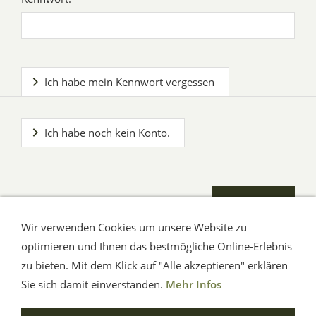
Ich habe mein Kennwort vergessen
Ich habe noch kein Konto.
Wir verwenden Cookies um unsere Website zu
optimieren und Ihnen das bestmögliche Online-Erlebnis
zu bieten. Mit dem Klick auf "Alle akzeptieren" erklären
AGB
Impressum
Hilfe
Verbraucherhinweise
Datenschutz
Sie sich damit einverstanden.
Mehr Infos
© Aue-Verlag GmbH, Möckmühl