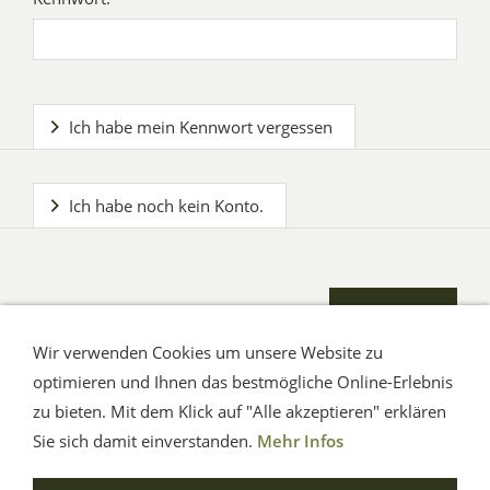
Ich habe mein Kennwort vergessen
Ich habe noch kein Konto.
Wir verwenden Cookies um unsere Website zu
optimieren und Ihnen das bestmögliche Online-Erlebnis
zu bieten. Mit dem Klick auf "Alle akzeptieren" erklären
AGB
Impressum
Hilfe
Verbraucherhinweise
Datenschutz
Sie sich damit einverstanden.
Mehr Infos
© Aue-Verlag GmbH, Möckmühl