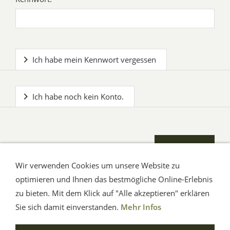
Ich habe mein Kennwort vergessen
Ich habe noch kein Konto.
Wir verwenden Cookies um unsere Website zu
optimieren und Ihnen das bestmögliche Online-Erlebnis
zu bieten. Mit dem Klick auf "Alle akzeptieren" erklären
AGB
Impressum
Hilfe
Verbraucherhinweise
Datenschutz
Sie sich damit einverstanden.
Mehr Infos
© Aue-Verlag GmbH, Möckmühl