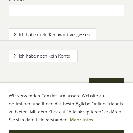
Ich habe mein Kennwort vergessen
Ich habe noch kein Konto.
Wir verwenden Cookies um unsere Website zu
optimieren und Ihnen das bestmögliche Online-Erlebnis
zu bieten. Mit dem Klick auf "Alle akzeptieren" erklären
AGB
Impressum
Hilfe
Verbraucherhinweise
Datenschutz
Sie sich damit einverstanden.
Mehr Infos
© Aue-Verlag GmbH, Möckmühl