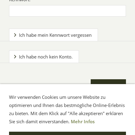
Ich habe mein Kennwort vergessen
Ich habe noch kein Konto.
Wir verwenden Cookies um unsere Website zu
optimieren und Ihnen das bestmögliche Online-Erlebnis
zu bieten. Mit dem Klick auf "Alle akzeptieren" erklären
AGB
Impressum
Hilfe
Verbraucherhinweise
Datenschutz
Sie sich damit einverstanden.
Mehr Infos
© Aue-Verlag GmbH, Möckmühl